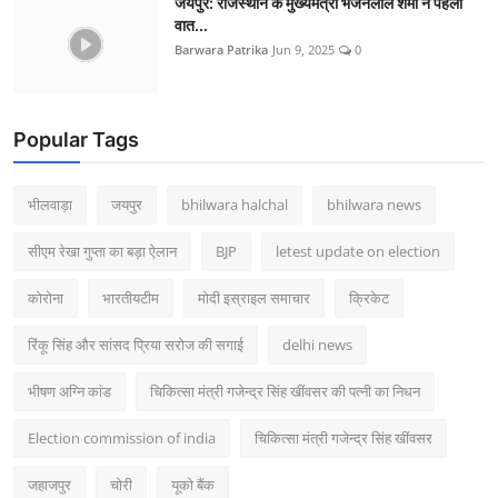
जयपुर: राजस्थान के मुख्यमंत्री भजनलाल शर्मा ने पहली
वात...
Barwara Patrika
Jun 9, 2025
0
Popular Tags
भीलवाड़ा
जयपुर
bhilwara halchal
bhilwara news
सीएम रेखा गुप्ता का बड़ा ऐलान
BJP
letest update on election
कोरोना
भारतीयटीम
मोदी इस्राइल समाचार
क्रिकेट
रिंकू सिंह और सांसद प्रिया सरोज की सगाई
delhi news
भीषण अग्नि कांड
चिकित्सा मंत्री गजेन्द्र सिंह खींवसर की पत्नी का निधन
Election commission of india
चिकित्सा मंत्री गजेन्द्र सिंह खींवसर
जहाजपुर
चोरी
यूको बैंक