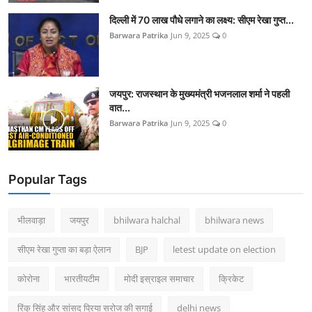
दिल्ली में 70 लाख पौधे लगाने का लक्ष्य: सीएम रेखा गुप्त...
Barwara Patrika
Jun 9, 2025
0
जयपुर: राजस्थान के मुख्यमंत्री भजनलाल शर्मा ने पहली
वात...
Barwara Patrika
Jun 9, 2025
0
Popular Tags
भीलवाड़ा
जयपुर
bhilwara halchal
bhilwara news
सीएम रेखा गुप्ता का बड़ा ऐलान
BJP
letest update on election
कोरोना
भारतीयटीम
मोदी इस्राइल समाचार
क्रिकेट
रिंकू सिंह और सांसद प्रिया सरोज की सगाई
delhi news