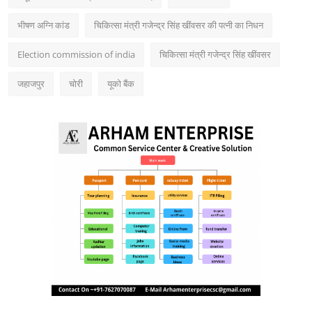
भीषण अग्नि कांड
चिकित्सा मंत्री गजेन्द्र सिंह खींवसर की पत्नी का निधन
Election commission of india
चिकित्सा मंत्री गजेन्द्र सिंह खींवसर
जहाजपुर
चोरी
यूको बैंक