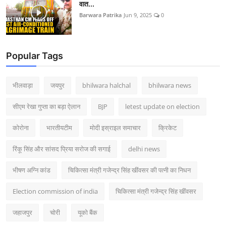
वात...
Barwara Patrika
Jun 9, 2025
0
Popular Tags
भीलवाड़ा
जयपुर
bhilwara halchal
bhilwara news
सीएम रेखा गुप्ता का बड़ा ऐलान
BJP
letest update on election
कोरोना
भारतीयटीम
मोदी इस्राइल समाचार
क्रिकेट
रिंकू सिंह और सांसद प्रिया सरोज की सगाई
delhi news
भीषण अग्नि कांड
चिकित्सा मंत्री गजेन्द्र सिंह खींवसर की पत्नी का निधन
Election commission of india
चिकित्सा मंत्री गजेन्द्र सिंह खींवसर
जहाजपुर
चोरी
यूको बैंक