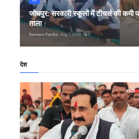
देश
टेक्नोलॉजी
बड़ी
जोधपुर: सरकारी स्कूलों में टीचर्स की कमी पर
Epaper
ताला
Barwara Patrika
Aug 7, 2026
0
Join Us
देश