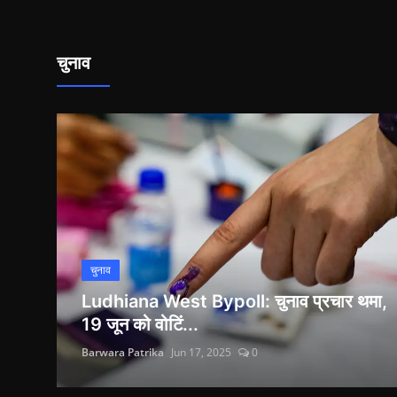
चुनाव
चुनाव
Ludhiana West Bypoll: चुनाव प्रचार थमा,
19 जून को वोटिं...
Barwara Patrika
Jun 17, 2025
0