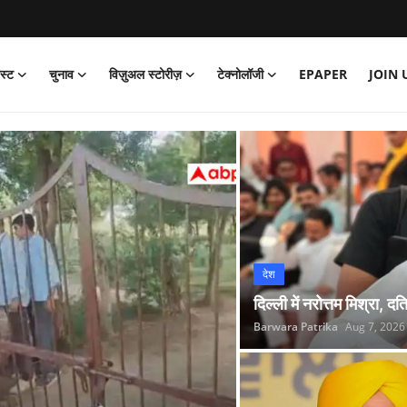
ेस्ट
चुनाव
विज़ुअल स्टोरीज़
टेक्नोलॉजी
EPAPER
JOIN 
बरवाड़ा पत्रिका
देश
दिल्ली में नरोत्तम मिश्रा, दत
Barwara Patrika
Aug 7, 2026