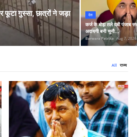
देश
 फूटा गुस्सा, छात्रों ने जड़ा
देश
दिल्ली में नई स्टे
कर्ज के बोझ तले दबी पंजाब 
अदायगी बनी चुनौ...
Barwara Patrika
Aug 7, 20
Barwara Patrika
Aug 7, 2026
All
राज्य